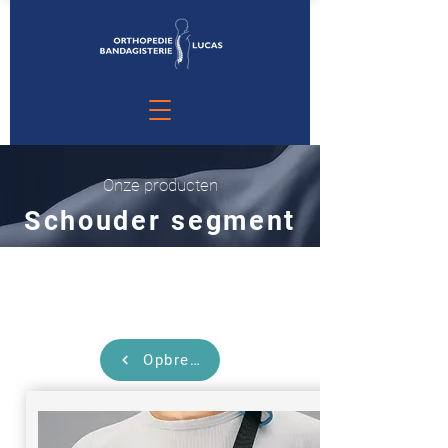
Onze producten
S
chouder segment
Opbrengst