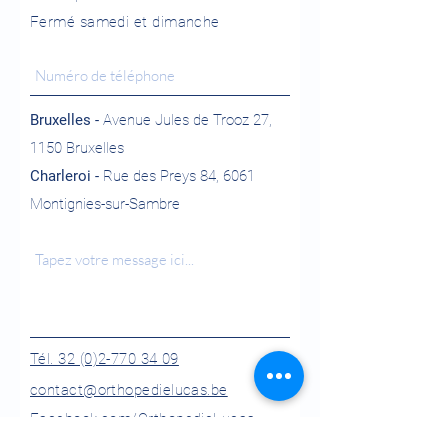
Fermé samedi et dimanche
Bruxelles -
Avenue Jules de Trooz 27,
1150 Bruxelles
Charleroi -
Rue des Preys 84, 6061
Montignies-sur-Sambre
Tél. 32 (0)2-770 34 09
contact@orthopedielucas.be
Facebook.com/OrthopedieLucas